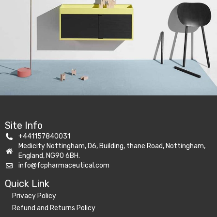
Suspendisse quam at vestibulum
Kitchen
Site Info
+441157840031
Medicity Nottingham, D6, Building, thane Road, Nottingham,
England, NG90 6BH.
info@fcpharmaceutical.com
Quick Link​
Privacy Policy
Refund and Returns Policy